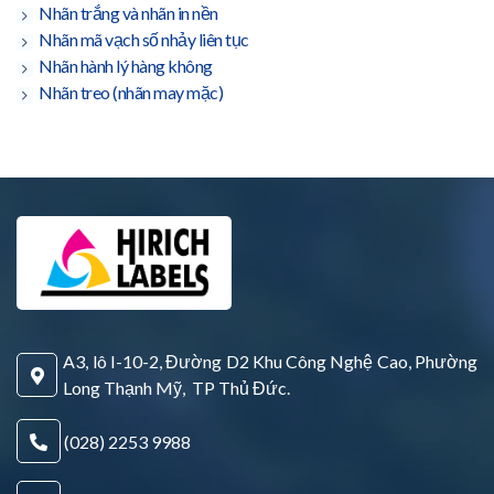
Nhãn trắng và nhãn in nền
Nhãn mã vạch số nhảy liên tục
Nhãn hành lý hàng không
Nhãn treo (nhãn may mặc)
A3, lô I-10-2, Đường D2 Khu Công Nghệ Cao, Phường
Long Thạnh Mỹ, TP Thủ Đức.
(028) 2253 9988